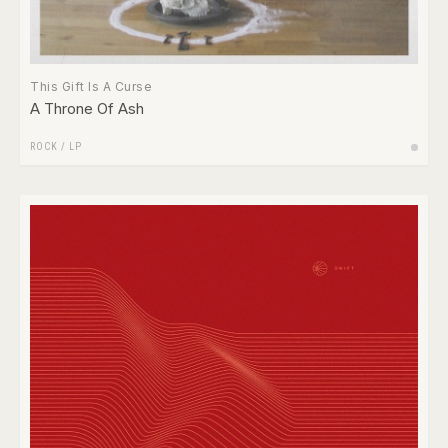
This Gift Is A Curse
A Throne Of Ash
ROCK
/
LP