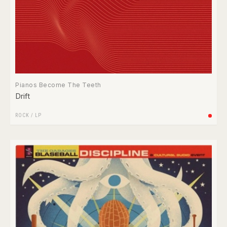
Pianos Become The Teeth
Drift
ROCK
/
LP