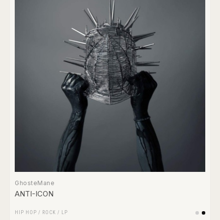
GhosteMane
ANTI-ICON
HIP HOP
/
ROCK
/
LP