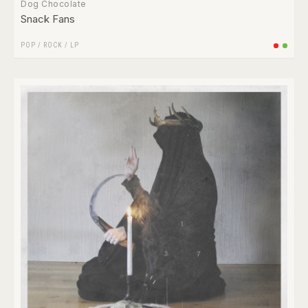
Dog Chocolate
Snack Fans
POP
/
ROCK
/
LP