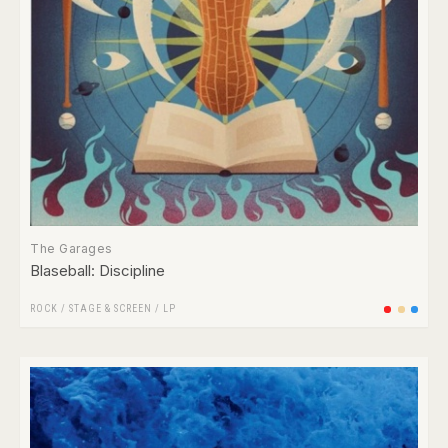
The Garages
Blaseball: Discipline
ROCK
/
STAGE & SCREEN
/
LP