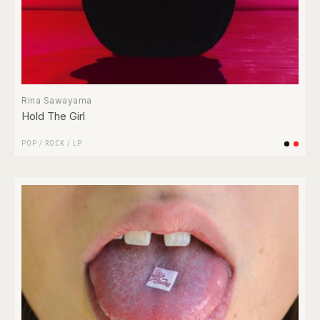
Rina Sawayama
Hold The Girl
POP
/
ROCK
/
LP