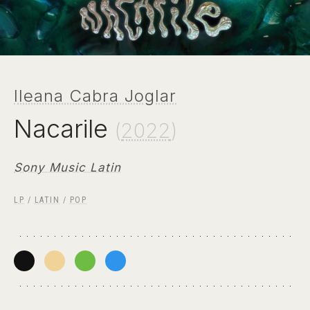
Ileana Cabra Joglar
Nacarile
(
2022
)
Sony Music Latin
LP
/
LATIN
/
POP