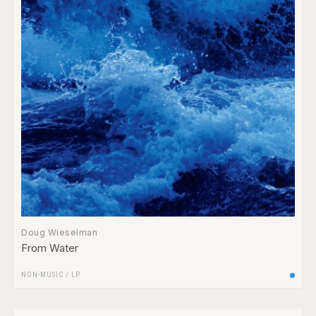
Doug Wieselman
From Water
NON-MUSIC
/
LP